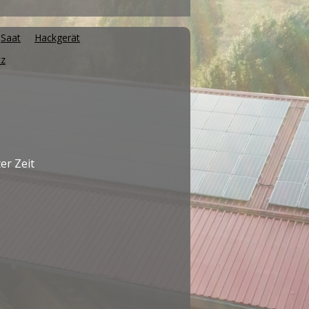
Saat
Hackgerät
tz
er Zeit