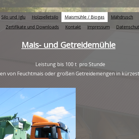
Silo und Iglu
Holzpelletsilo
Maismühle / Biogas
Mähdrusch
Zertifikate und Downloads
Kontakt
Impressum
Datenschu
Mais- und Getreidemühle
Leistung bis 100 t pro Stunde
en von Feuchtmais oder großen Getreidemengen in kürzest